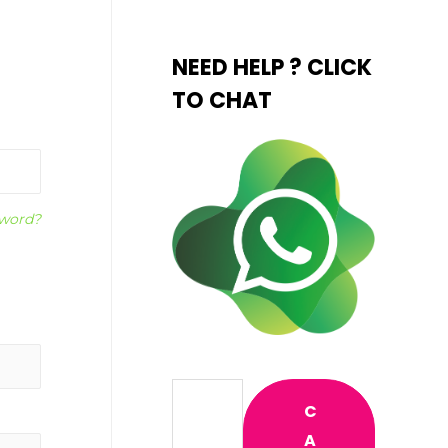
NEED HELP ? CLICK
TO CHAT
sword?
C
A