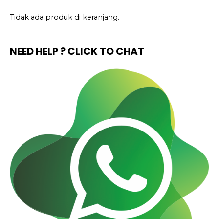
u
n
Tidak ada produk di keranjang.
t
u
NEED HELP ? CLICK TO CHAT
k
: