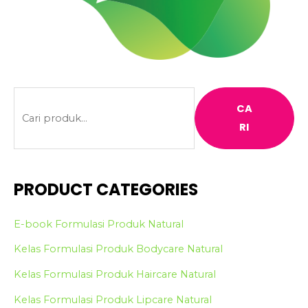
P
CA
e
RI
n
c
a
PRODUCT CATEGORIES
r
i
E-book Formulasi Produk Natural
a
Kelas Formulasi Produk Bodycare Natural
n
Kelas Formulasi Produk Haircare Natural
u
n
Kelas Formulasi Produk Lipcare Natural