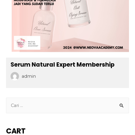
Serum Natural Expert Membership
admin
C
a
r
i
CART