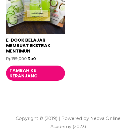
E-BOOK BELAJAR
MEMBUAT EKSTRAK
MENTIMUN
Harga
Harga
Rp
199,000
Rp
0
aslinya
saat
adalah:
ini
TAMBAH KE
Rp199,000.
adalah:
KERANJANG
Rp0.
Copyright © (2019) | Powered by Neova Online
Academy (2023)