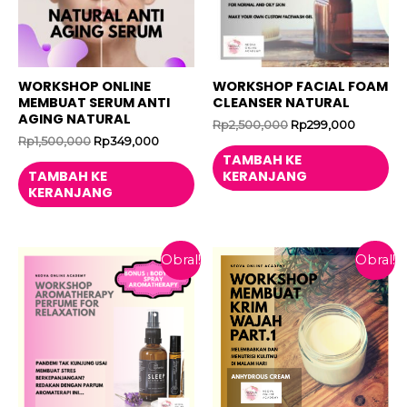
WORKSHOP ONLINE
WORKSHOP FACIAL FOAM
MEMBUAT SERUM ANTI
CLEANSER NATURAL
AGING NATURAL
Harga
Harga
Rp
2,500,000
Rp
299,000
aslinya
saat
Harga
Harga
Rp
1,500,000
Rp
349,000
adalah:
ini
aslinya
saat
TAMBAH KE
Rp2,500,000.
adalah:
adalah:
ini
TAMBAH KE
KERANJANG
Rp299,0
Rp1,500,000.
adalah:
KERANJANG
Rp349,000.
Obral!
Obral!