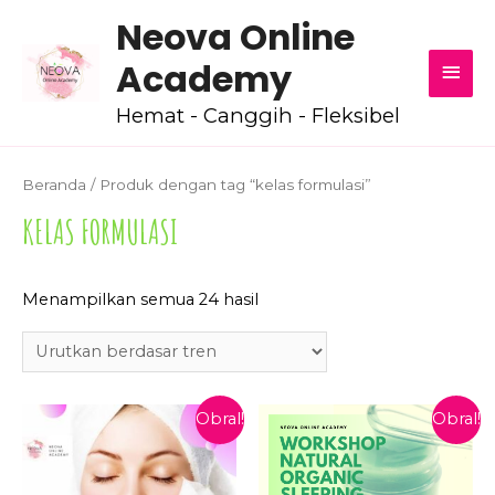
Neova Online
MEN
Academy
UTA
Hemat - Canggih - Fleksibel
Beranda
/ Produk dengan tag “kelas formulasi”
KELAS FORMULASI
Diurutkan
Menampilkan semua 24 hasil
menurut
popularitas
Obral!
Obral!