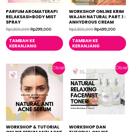
PARFUM AROMATERAPI
WORKSHOP ONLINE KRIM
RELAKSASI+BODY MIST
WAJAH NATURAL PART.1 :
SPRAY
ANHYDROUS CREAM
Harga
Harga
Harga
Harga
Rp
1,500,000
Rp
299,000
Rp
2,500,000
Rp
499,000
aslinya
saat
aslinya
saat
adalah:
ini
adalah:
ini
TAMBAH KE
TAMBAH KE
Rp1,500,000.
adalah:
Rp2,500,000.
adalah:
KERANJANG
KERANJANG
Rp299,000.
Rp499,0
Obral!
Obral!
WORKSHOP & TUTORIAL
WORKSHOP DAN