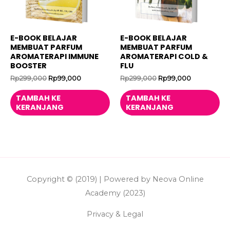
E-BOOK BELAJAR
E-BOOK BELAJAR
MEMBUAT PARFUM
MEMBUAT PARFUM
AROMATERAPI IMMUNE
AROMATERAPI COLD &
BOOSTER
FLU
Harga
Harga
Harga
Harga
Rp
299,000
Rp
99,000
Rp
299,000
Rp
99,000
aslinya
saat
aslinya
saat
adalah:
ini
adalah:
ini
TAMBAH KE
TAMBAH KE
Rp299,000.
adalah:
Rp299,000.
adalah:
KERANJANG
KERANJANG
Rp99,000.
Rp99,000.
Copyright © (2019) | Powered by Neova Online
Academy (2023)
Privacy & Legal