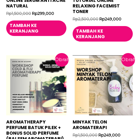
ONLINE SERUM ANTI ACNE
TUTORIAL ONLINE
NATURAL
RELAXING FACEMIST
TONER
Harga
Harga
Rp
1,500,000
Rp
299,000
aslinya
saat
Harga
Harga
Rp
2,500,000
Rp
249,000
adalah:
ini
aslinya
saat
TAMBAH KE
Rp1,500,000.
adalah:
adalah:
ini
KERANJANG
TAMBAH KE
Rp299,000.
Rp2,500,000.
adalah:
KERANJANG
Rp249,0
Obral!
Obral!
AROMATHERAPY
MINYAK TELON
PERFUME BATUK PILEK +
AROMATERAPI
BONUS SOLID PERFUME
Harga
Harga
Rp
1,500,000
Rp
249,000
(BALSEM AROMATERAPI)