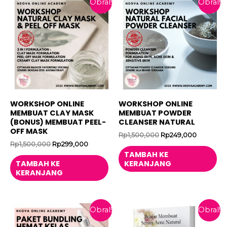
Obral!
Obral!
WORKSHOP ONLINE
WORKSHOP ONLINE
MEMBUAT CLAY MASK
MEMBUAT POWDER
(BONUS) MEMBUAT PEEL-
CLEANSER NATURAL
OFF MASK
Harga
Harga
Rp
1,500,000
Rp
249,000
aslinya
saat
Harga
Harga
Rp
1,500,000
Rp
299,000
adalah:
ini
aslinya
saat
TAMBAH KE
Rp1,500,000.
adalah:
adalah:
ini
TAMBAH KE
KERANJANG
Rp249,00
Rp1,500,000.
adalah:
KERANJANG
Rp299,000.
Obral!
Obral!