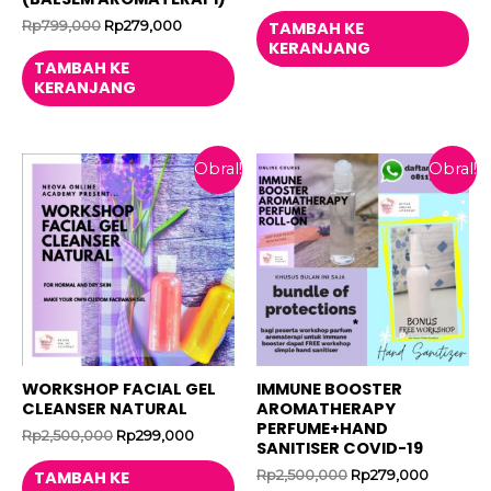
aslinya
saat
adalah:
ini
Harga
Harga
Rp
799,000
Rp
279,000
TAMBAH KE
Rp1,500,000.
adalah:
aslinya
saat
KERANJANG
Rp249,00
adalah:
ini
TAMBAH KE
Rp799,000.
adalah:
KERANJANG
Rp279,000.
Obral!
Obral!
WORKSHOP FACIAL GEL
IMMUNE BOOSTER
CLEANSER NATURAL
AROMATHERAPY
PERFUME+HAND
Harga
Harga
Rp
2,500,000
Rp
299,000
SANITISER COVID-19
aslinya
saat
adalah:
ini
Harga
Harga
Rp
2,500,000
Rp
279,000
TAMBAH KE
Rp2,500,000.
adalah: