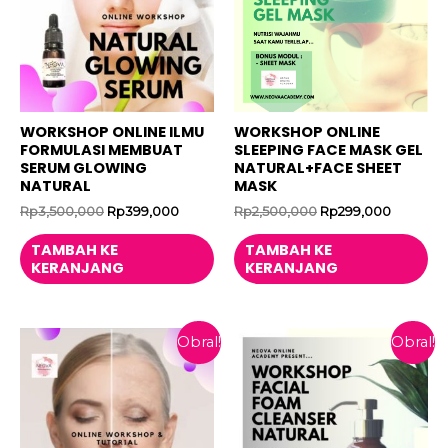
WORKSHOP ONLINE ILMU
WORKSHOP ONLINE
FORMULASI MEMBUAT
SLEEPING FACE MASK GEL
SERUM GLOWING
NATURAL+FACE SHEET
NATURAL
MASK
Harga
Harga
Harga
Harga
Rp
3,500,000
Rp
399,000
Rp
2,500,000
Rp
299,000
aslinya
saat
aslinya
saat
adalah:
ini
adalah:
ini
TAMBAH KE
TAMBAH KE
Rp3,500,000.
adalah:
Rp2,500,000.
adalah:
KERANJANG
KERANJANG
Rp399,000.
Rp299,0
Obral!
Obral!