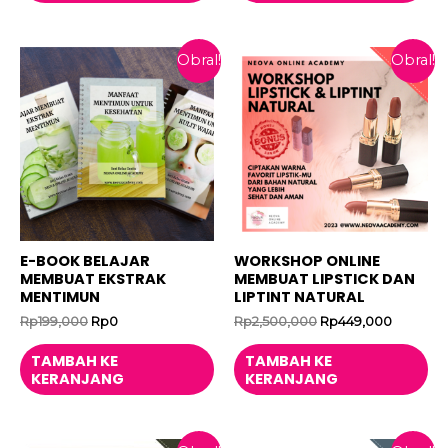
Obral!
Obral!
E-BOOK BELAJAR
WORKSHOP ONLINE
MEMBUAT EKSTRAK
MEMBUAT LIPSTICK DAN
MENTIMUN
LIPTINT NATURAL
Harga
Harga
Harga
Harga
Rp
199,000
Rp
0
Rp
2,500,000
Rp
449,000
aslinya
saat
aslinya
saat
adalah:
ini
adalah:
ini
TAMBAH KE
TAMBAH KE
Rp199,000.
adalah:
Rp2,500,000.
adalah:
KERANJANG
KERANJANG
Rp0.
Rp449,0