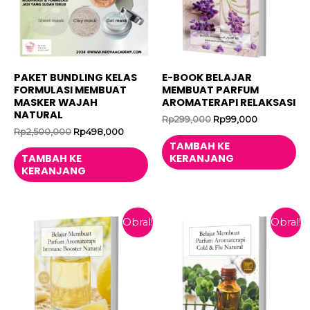
PAKET BUNDLING KELAS
E-BOOK BELAJAR
FORMULASI MEMBUAT
MEMBUAT PARFUM
MASKER WAJAH
AROMATERAPI RELAKSASI
NATURAL
Harga
Harga
Rp
299,000
Rp
99,000
aslinya
saat
Harga
Harga
Rp
2,500,000
Rp
498,000
adalah:
ini
aslinya
saat
TAMBAH KE
Rp299,000.
adalah:
adalah:
ini
TAMBAH KE
KERANJANG
Rp99,000.
Rp2,500,000.
adalah:
KERANJANG
Rp498,000.
Obral!
Obral!