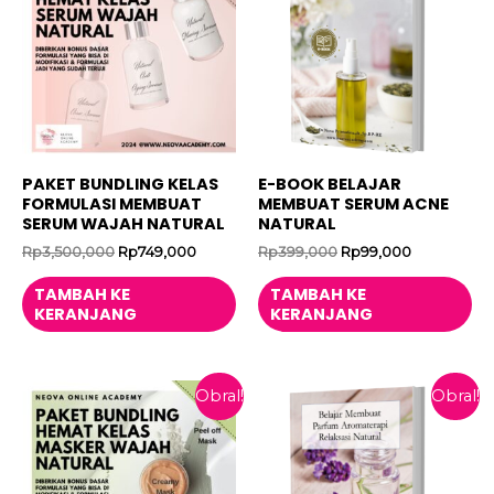
PAKET BUNDLING KELAS
E-BOOK BELAJAR
FORMULASI MEMBUAT
MEMBUAT SERUM ACNE
SERUM WAJAH NATURAL
NATURAL
Harga
Harga
Harga
Harga
Rp
3,500,000
Rp
749,000
Rp
399,000
Rp
99,000
aslinya
saat
aslinya
saat
adalah:
ini
adalah:
ini
TAMBAH KE
TAMBAH KE
Rp3,500,000.
adalah:
Rp399,000.
adalah:
KERANJANG
KERANJANG
Rp749,000.
Rp99,000.
Obral!
Obral!