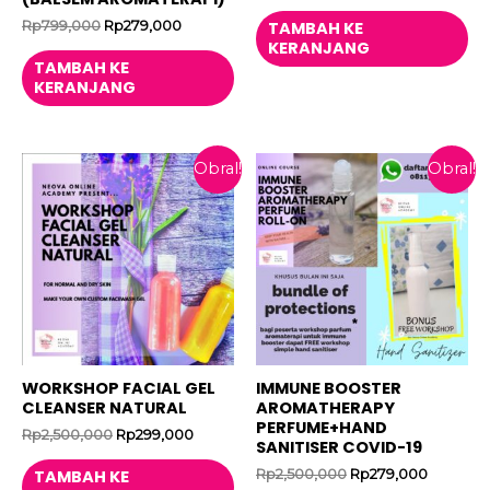
aslinya
saat
adalah:
ini
Harga
Harga
Rp
799,000
Rp
279,000
TAMBAH KE
Rp1,500,000.
adalah:
aslinya
saat
KERANJANG
Rp249,00
adalah:
ini
TAMBAH KE
Rp799,000.
adalah:
KERANJANG
Rp279,000.
Obral!
Obral!
WORKSHOP FACIAL GEL
IMMUNE BOOSTER
CLEANSER NATURAL
AROMATHERAPY
PERFUME+HAND
Harga
Harga
Rp
2,500,000
Rp
299,000
SANITISER COVID-19
aslinya
saat
adalah:
ini
Harga
Harga
Rp
2,500,000
Rp
279,000
TAMBAH KE
Rp2,500,000.
adalah: