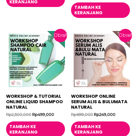
aslinya
saat
KERANJANG
Rp299,000.
adalah:
ini
TAMBAH KE
Rp2,500,000.
adalah:
KERANJANG
Rp279,0
Obral!
Obral!
WORKSHOP & TUTORIAL
WORKSHOP ONLINE
ONLINE LIQUID SHAMPOO
SERUM ALIS & BULUMATA
NATURAL
NATURAL
Harga
Harga
Harga
Harga
Rp
2,500,000
Rp
499,000
Rp
699,000
Rp
249,000
aslinya
saat
aslinya
saat
adalah:
ini
adalah:
ini
TAMBAH KE
TAMBAH KE
Rp2,500,000.
adalah:
Rp699,000.
adalah:
KERANJANG
KERANJANG
Rp499,000.
Rp249,000