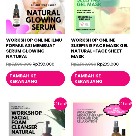
WORKSHOP ONLINE ILMU
WORKSHOP ONLINE
FORMULASI MEMBUAT
SLEEPING FACE MASK GEL
SERUM GLOWING
NATURAL+FACE SHEET
NATURAL
MASK
Harga
Harga
Harga
Harga
Rp
3,500,000
Rp
399,000
Rp
2,500,000
Rp
299,000
aslinya
saat
aslinya
saat
adalah:
ini
adalah:
ini
TAMBAH KE
TAMBAH KE
Rp3,500,000.
adalah:
Rp2,500,000.
adalah:
KERANJANG
KERANJANG
Rp399,000.
Rp299,0
Obral!
Obral!