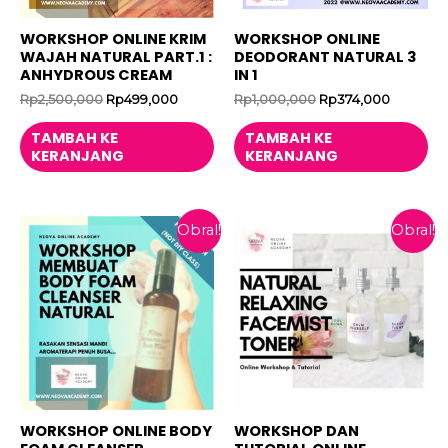
WORKSHOP ONLINE KRIM
WORKSHOP ONLINE
WAJAH NATURAL PART.1 :
DEODORANT NATURAL 3
ANHYDROUS CREAM
IN 1
Harga
Harga
Harga
Harga
Rp
2,500,000
Rp
499,000
Rp
1,000,000
Rp
374,000
aslinya
saat
aslinya
saat
adalah:
ini
adalah:
ini
TAMBAH KE
TAMBAH KE
Rp2,500,000.
adalah:
Rp1,000,000.
adalah:
KERANJANG
KERANJANG
Rp499,000.
Rp374,0
Obral!
Obral!
WORKSHOP ONLINE BODY
WORKSHOP DAN