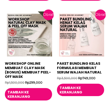
Obral!
Obral!
WORKSHOP ONLINE
PAKET BUNDLING KELAS
MEMBUAT CLAY MASK
FORMULASI MEMBUAT
(BONUS) MEMBUAT PEEL-
SERUM WAJAH NATURAL
OFF MASK
Harga
Harga
Rp
3,500,000
Rp
749,000
aslinya
saat
Harga
Harga
Rp
1,500,000
Rp
299,000
adalah:
ini
aslinya
saat
TAMBAH KE
Rp3,500,000.
adalah:
adalah:
ini
TAMBAH KE
KERANJANG
Rp749,0
Rp1,500,000.
adalah:
KERANJANG
Rp299,000.