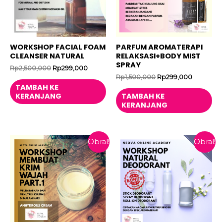
WORKSHOP FACIAL FOAM
PARFUM AROMATERAPI
CLEANSER NATURAL
RELAKSASI+BODY MIST
SPRAY
Harga
Harga
Rp
2,500,000
Rp
299,000
aslinya
saat
Harga
Harga
Rp
1,500,000
Rp
299,000
adalah:
ini
aslinya
saat
TAMBAH KE
Rp2,500,000.
adalah:
adalah:
ini
KERANJANG
TAMBAH KE
Rp299,000.
Rp1,500,000.
adalah:
KERANJANG
Rp299,00
Obral!
Obral!