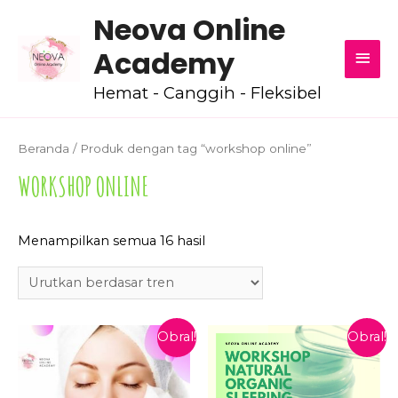
Neova Online
MEN
Academy
UTA
Hemat - Canggih - Fleksibel
Beranda
/ Produk dengan tag “workshop online”
WORKSHOP ONLINE
Diurutkan
Menampilkan semua 16 hasil
menurut
popularitas
Obral!
Obral!