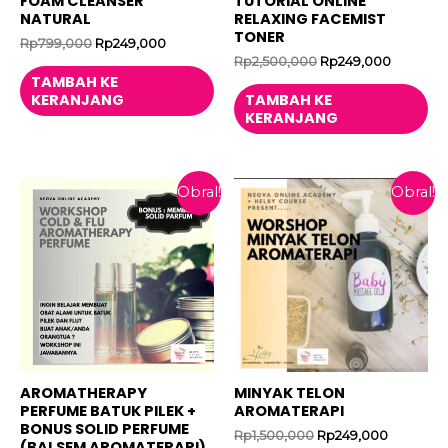
FOAM CLEANSER
TUTORIAL ONLINE
NATURAL
RELAXING FACEMIST
TONER
Harga
Harga
Rp
799,000
Rp
249,000
aslinya
saat
Harga
Harga
Rp
2,500,000
Rp
249,000
adalah:
ini
aslinya
saat
TAMBAH KE
Rp799,000.
adalah:
adalah:
ini
KERANJANG
TAMBAH KE
Rp249,000.
Rp2,500,000.
adalah:
KERANJANG
Rp249,0
Obral!
Obral!
AROMATHERAPY
MINYAK TELON
PERFUME BATUK PILEK +
AROMATERAPI
BONUS SOLID PERFUME
Harga
Harga
Rp
1,500,000
Rp
249,000
(BALSEM AROMATERAPI)